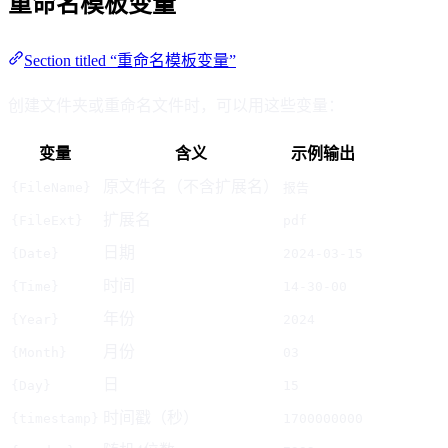
重命名模板变量
Section titled “重命名模板变量”
创建文件夹或重命名文件时，可以用这些变量：
变量
含义
示例输出
原文件名（不含扩展名）
{FileName}
报告
扩展名
{FileExt}
pdf
日期
{Date}
2024-03-15
时间
{Time}
14-30-00
年份
{Year}
2024
月份
{Month}
03
日
{Day}
15
时间戳（秒）
{timestamp}
1700000000