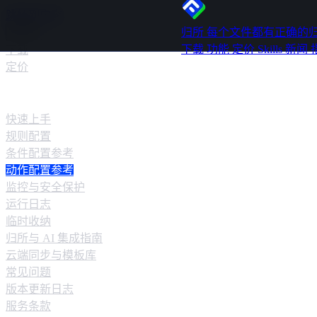
跳转到内容
归所
每个文件都有正确的
下载
功能
定价
Skills
新闻
下载
定价
快速指南
快速上手
规则配置
条件配置参考
动作配置参考
监控与安全保护
运行日志
临时收纳
归所与 AI 集成指南
云端同步与模板库
常见问题
版本更新日志
服务条款