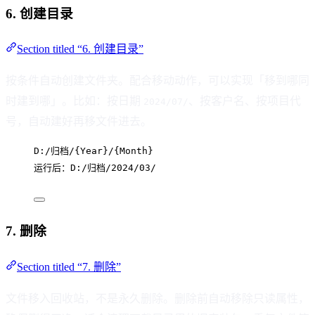
6. 创建目录
Section titled “6. 创建目录”
按条件自动创建文件夹。配合移动动作，可以实现「移到哪同
时建到哪」。比如：按日期
、按客户名、按项目代
2024/07/
号，自动建好再移文件进去。
D:/归档/{Year}/{Month}
运行后：D:/归档/2024/03/
7. 删除
Section titled “7. 删除”
文件移入回收站，不是永久删除。删除前自动移除只读属性，