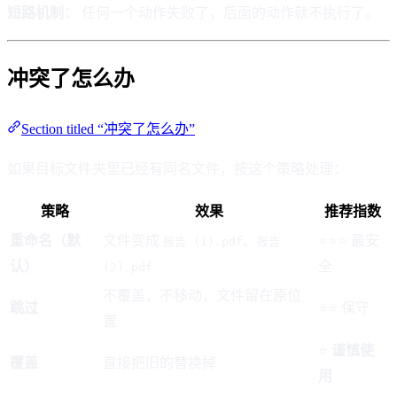
短路机制：
任何一个动作失败了，后面的动作就不执行了。
冲突了怎么办
Section titled “冲突了怎么办”
如果目标文件夹里已经有同名文件，按这个策略处理：
策略
效果
推荐指数
重命名（默
文件变成
、
⭐⭐⭐ 最安
报告 (1).pdf
报告
认）
全
(2).pdf
不覆盖，不移动，文件留在原位
跳过
⭐⭐ 保守
置
⭐
谨慎使
覆盖
直接把旧的替换掉
用