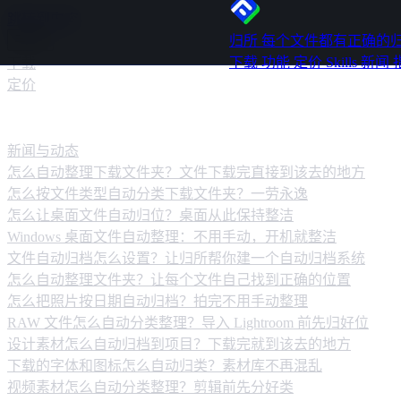
跳转到内容
归所
每个文件都有正确的
下载
功能
定价
Skills
新闻
下载
定价
新闻动态
新闻与动态
怎么自动整理下载文件夹？文件下载完直接到该去的地方
怎么按文件类型自动分类下载文件夹？一劳永逸
怎么让桌面文件自动归位？桌面从此保持整洁
Windows 桌面文件自动整理：不用手动，开机就整洁
文件自动归档怎么设置？让归所帮你建一个自动归档系统
怎么自动整理文件夹？让每个文件自己找到正确的位置
怎么把照片按日期自动归档？拍完不用手动整理
RAW 文件怎么自动分类整理？导入 Lightroom 前先归好位
设计素材怎么自动归档到项目？下载完就到该去的地方
下载的字体和图标怎么自动归类？素材库不再混乱
视频素材怎么自动分类整理？剪辑前先分好类