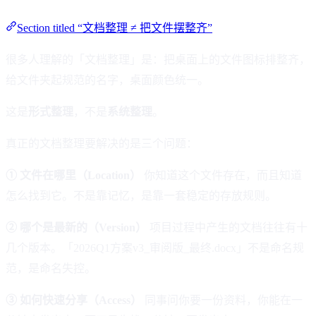
Section titled “文档整理 ≠ 把文件摆整齐”
很多人理解的「文档整理」是：把桌面上的文件图标排整齐，
给文件夹起规范的名字，桌面颜色统一。
这是
形式整理
，不是
系统整理
。
真正的文档整理要解决的是三个问题：
① 文件在哪里（Location）
你知道这个文件存在，而且知道
怎么找到它。不是靠记忆，是靠一套稳定的存放规则。
② 哪个是最新的（Version）
项目过程中产生的文档往往有十
几个版本。「2026Q1方案v3_审阅版_最终.docx」不是命名规
范，是命名失控。
③ 如何快速分享（Access）
同事问你要一份资料，你能在一