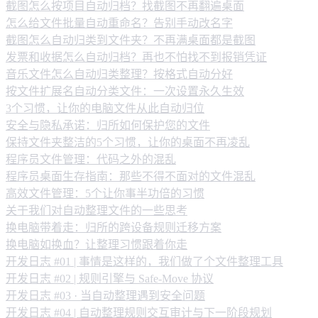
截图怎么按项目自动归档？找截图不再翻遍桌面
怎么给文件批量自动重命名？告别手动改名字
截图怎么自动归类到文件夹？不再满桌面都是截图
发票和收据怎么自动归档？再也不怕找不到报销凭证
音乐文件怎么自动归类整理？按格式自动分好
按文件扩展名自动分类文件：一次设置永久生效
3个习惯，让你的电脑文件从此自动归位
安全与隐私承诺：归所如何保护您的文件
保持文件夹整洁的5个习惯，让你的桌面不再凌乱
程序员文件管理：代码之外的混乱
程序员桌面生存指南：那些不得不面对的文件混乱
高效文件管理：5个让你事半功倍的习惯
关于我们对自动整理文件的一些思考
换电脑带着走：归所的跨设备规则迁移方案
换电脑如换血？让整理习惯跟着你走
开发日志 #01 | 事情是这样的，我们做了个文件整理工具
开发日志 #02 | 规则引擎与 Safe-Move 协议
开发日志 #03 · 当自动整理遇到安全问题
开发日志 #04 | 自动整理规则交互审计与下一阶段规划