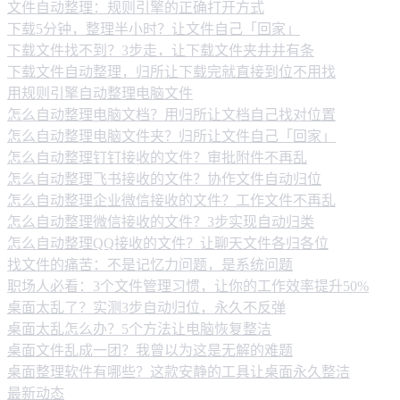
文件自动整理：规则引擎的正确打开方式
下载5分钟，整理半小时？让文件自己「回家」
下载文件找不到？3步走，让下载文件夹井井有条
下载文件自动整理，归所让下载完就直接到位不用找
用规则引擎自动整理电脑文件
怎么自动整理电脑文档？用归所让文档自己找对位置
怎么自动整理电脑文件夹？归所让文件自己「回家」
怎么自动整理钉钉接收的文件？审批附件不再乱
怎么自动整理飞书接收的文件？协作文件自动归位
怎么自动整理企业微信接收的文件？工作文件不再乱
怎么自动整理微信接收的文件？3步实现自动归类
怎么自动整理QQ接收的文件？让聊天文件各归各位
找文件的痛苦：不是记忆力问题，是系统问题
职场人必看：3个文件管理习惯，让你的工作效率提升50%
桌面太乱了？实测3步自动归位，永久不反弹
桌面太乱怎么办？5个方法让电脑恢复整洁
桌面文件乱成一团？我曾以为这是无解的难题
桌面整理软件有哪些？这款安静的工具让桌面永久整洁
最新动态