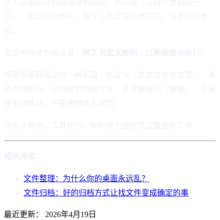
个人层面的文档整理做到极致，也只是「让自己更勤快一
点」。但团队协作中，每个人的整理习惯不同，信息还是会
乱。
真正可持续的解法是：
用工具定义规则，让系统自动执行
。
规则引擎就是这样一种思路：你定义「这类文件去这里」，系
统自动执行。以后收到同类文件，不需要再问「放哪」，不需
要手动移动，不需要想命名规范。
你定义规则。工具执行。你的精力留给真正重要的工作。
相关阅读：
文件整理：为什么你的桌面永远乱？
文件归档：好的归档方式让找文件变成确定的事
最近更新：
2026年4月19日