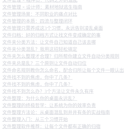
文件管理 × 程序员：代码之外的混乱
文件管理 × 设计师：素材地狱逃生指南
文件管理场景：不同职业的痛点对比
文件管理的本质：四流与整理闭环
文件管理只需养成这3个习惯，永远告别凌乱桌面
文件归档：好的归档方式让找文件变成确定的事
文件夹分类方法：让文件自己知道自己该去哪
文件夹分类混乱？我用这招轻松搞定
文件夹怎么整理才合理？归所帮你建立文件自动分类规则
文件夹总是乱？三个原则让文件自动归位
文件命名规则教你怎么命名，配合归所让每个文件一眼认出
文件找不到的焦虑，你中了几条？
文件找不到的焦虑，你中了几条？
文件找不到怎么办？3个方法让文件永久有序
文件整理：为什么你的桌面永远乱？
文件整理的终极哲学：让系统为你的效率负责
文件整理方法论：从桌面混乱到井井有条的实战指南
文件整理入门：从三个习惯开始
文件整理软件推荐：让每个文件都有正确的归宿