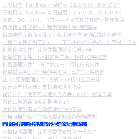
开发日志 | FinalPlace 本周进展 (2026.03.21 - 2026.03.27)
开发日志 | FinalPlace 本周进展 (2026.03.28 – 2026.03.29)
微信、QQ、钉钉、飞书——聊天软件文件统一整理指南
每次找文件要很久？我用规则引擎彻底解决
每次整理完桌面又乱了？我用这个方法彻底跳出死循环
「那个文件去哪了？」——工作中的文件焦虑，你不是一个人
批量移动文件：让文件整理效率提升10倍
批量整理文件：1小时的手工活，现在1分钟搞定
批量整理文件：3分钟搞定一个月堆积的文件
批量重命名：20分钟的手工活，现在1分钟搞定
让 AI 帮你整理文件：归所 CLI 接口全新设计
设计师素材管理：素材地狱逃生指南
设计一个「绝不可能把文件弄丢」的文件整理工具
为什么你的桌面永远整洁不了？
为什么我们需要自动整理文件的工具
文档归档：每个职场人都该知道的归档原则
文档整理：职场人最该掌握的底层能力
文档自动整理：让系统替你管好每一份文件