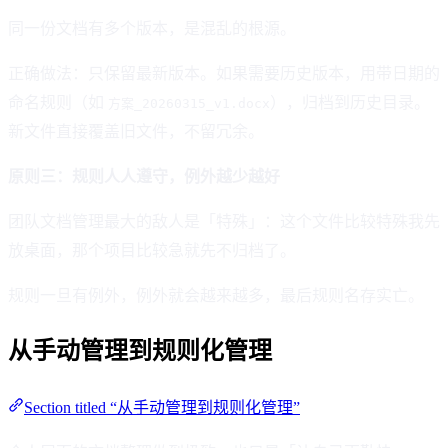
同一份文档有多个版本，是混乱的根源。
正确做法：只保留最新版本。如果需要历史版本，用带日期的
命名规则（如
），归档到历史目录。
方案_20260315_v1.docx
新文件直接覆盖旧文件，不留冗余。
原则三：规则人人遵守，例外越少越好
团队文档管理最大的敌人是「特殊」：这个文件比较特殊我先
放桌面，那个项目比较急就先不归档了。
规则一旦有例外，例外就会越来越多，最后规则名存实亡。
从手动管理到规则化管理
Section titled “从手动管理到规则化管理”