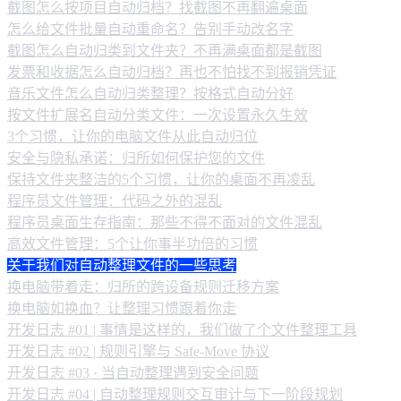
截图怎么按项目自动归档？找截图不再翻遍桌面
怎么给文件批量自动重命名？告别手动改名字
截图怎么自动归类到文件夹？不再满桌面都是截图
发票和收据怎么自动归档？再也不怕找不到报销凭证
音乐文件怎么自动归类整理？按格式自动分好
按文件扩展名自动分类文件：一次设置永久生效
3个习惯，让你的电脑文件从此自动归位
安全与隐私承诺：归所如何保护您的文件
保持文件夹整洁的5个习惯，让你的桌面不再凌乱
程序员文件管理：代码之外的混乱
程序员桌面生存指南：那些不得不面对的文件混乱
高效文件管理：5个让你事半功倍的习惯
关于我们对自动整理文件的一些思考
换电脑带着走：归所的跨设备规则迁移方案
换电脑如换血？让整理习惯跟着你走
开发日志 #01 | 事情是这样的，我们做了个文件整理工具
开发日志 #02 | 规则引擎与 Safe-Move 协议
开发日志 #03 · 当自动整理遇到安全问题
开发日志 #04 | 自动整理规则交互审计与下一阶段规划