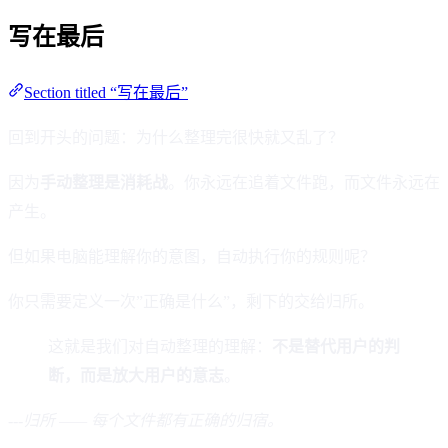
写在最后
Section titled “写在最后”
回到开头的问题：为什么整理完很快就又乱了？
因为
手动整理是消耗战
。你永远在追着文件跑，而文件永远在
产生。
但如果电脑能理解你的意图，自动执行你的规则呢？
你只需要定义一次”正确是什么”，剩下的交给归所。
这就是我们对自动整理的理解：
不是替代用户的判
断，而是放大用户的意志
。
---
归所 —— 每个文件都有正确的归宿。