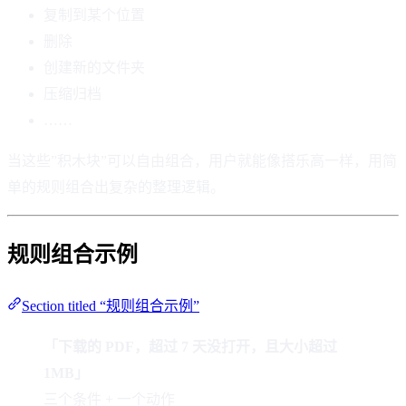
复制到某个位置
删除
创建新的文件夹
压缩归档
……
当这些”积木块”可以自由组合，用户就能像搭乐高一样，用简
单的规则组合出复杂的整理逻辑。
规则组合示例
Section titled “规则组合示例”
「下载的 PDF，超过 7 天没打开，且大小超过
1MB」
三个条件 + 一个动作