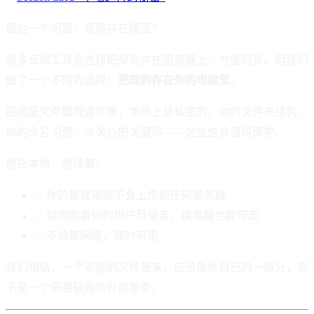
最后一个问题：规则存在哪里？
很多云端工具会选择把规则存在服务器上，方便同步。但我们
做了一个不同的选择：
把规则存在你的电脑里
。
原因是文件整理这件事，本质上是私密的。你的文件夹结构、
你的命名习惯、你关心的关键词——这些信息值得保护。
放在本地，意味着：
✅ 你的整理规则不会上传到任何服务器
✅ 规则跟着你的用户目录走，换电脑也能带走
✅ 不依赖网络，随时可用
我们相信，一个安静的文件管家，应该像你自己的一部分，而
不是一个需要联网的外部服务。