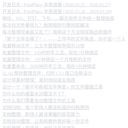
开发日志 | FinalPlace 本周进展 (2026.03.21 - 2026.03.27)
开发日志 | FinalPlace 本周进展 (2026.03.28 – 2026.03.29)
微信、QQ、钉钉、飞书——聊天软件文件统一整理指南
每次找文件要很久？我用规则引擎彻底解决
每次整理完桌面又乱了？我用这个方法彻底跳出死循环
「那个文件去哪了？」——工作中的文件焦虑，你不是一个人
批量移动文件：让文件整理效率提升10倍
批量整理文件：1小时的手工活，现在1分钟搞定
批量整理文件：3分钟搞定一个月堆积的文件
批量重命名：20分钟的手工活，现在1分钟搞定
让 AI 帮你整理文件：归所 CLI 接口全新设计
设计师素材管理：素材地狱逃生指南
设计一个「绝不可能把文件弄丢」的文件整理工具
为什么你的桌面永远整洁不了？
为什么我们需要自动整理文件的工具
文档归档：每个职场人都该知道的归档原则
文档整理：职场人最该掌握的底层能力
文档自动整理：让系统替你管好每一份文件