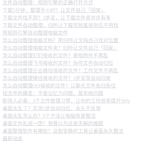
文件自动整理：规则引擎的正确打开方式
下载5分钟，整理半小时？让文件自己「回家」
下载文件找不到？3步走，让下载文件夹井井有条
下载文件自动整理，归所让下载完就直接到位不用找
用规则引擎自动整理电脑文件
怎么自动整理电脑文档？用归所让文档自己找对位置
怎么自动整理电脑文件夹？归所让文件自己「回家」
怎么自动整理钉钉接收的文件？审批附件不再乱
怎么自动整理飞书接收的文件？协作文件自动归位
怎么自动整理企业微信接收的文件？工作文件不再乱
怎么自动整理微信接收的文件？3步实现自动归类
怎么自动整理QQ接收的文件？让聊天文件各归各位
找文件的痛苦：不是记忆力问题，是系统问题
职场人必看：3个文件管理习惯，让你的工作效率提升50%
桌面太乱了？实测3步自动归位，永久不反弹
桌面太乱怎么办？5个方法让电脑恢复整洁
桌面文件乱成一团？我曾以为这是无解的难题
桌面整理软件有哪些？这款安静的工具让桌面永久整洁
最新动态