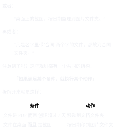
或者：
“桌面上的截图，按日期整理到图片文件夹。”
再或者：
“凡是名字里带’合同’两个字的文件，都放到合同
文件夹。”
注意到了吗？这些规则都有一个共同的结构：
「如果满足某个条件，就执行某个动作」
拆解开来就是这样：
条件
动作
文件是 PDF
而且
创建超过 7 天
移动到文档文件夹
文件在桌面
而且
是截图
按日期移到图片文件夹