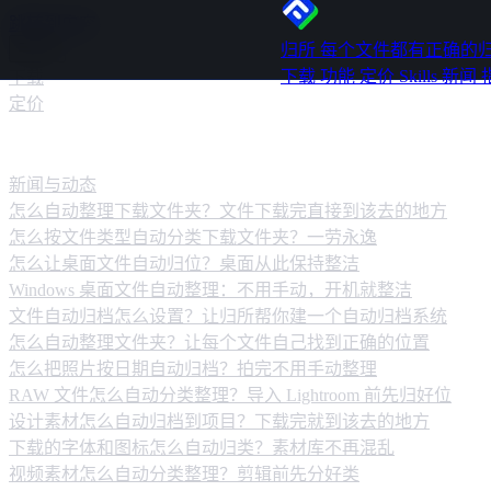
跳转到内容
归所
每个文件都有正确的
下载
功能
定价
Skills
新闻
下载
定价
新闻动态
新闻与动态
怎么自动整理下载文件夹？文件下载完直接到该去的地方
怎么按文件类型自动分类下载文件夹？一劳永逸
怎么让桌面文件自动归位？桌面从此保持整洁
Windows 桌面文件自动整理：不用手动，开机就整洁
文件自动归档怎么设置？让归所帮你建一个自动归档系统
怎么自动整理文件夹？让每个文件自己找到正确的位置
怎么把照片按日期自动归档？拍完不用手动整理
RAW 文件怎么自动分类整理？导入 Lightroom 前先归好位
设计素材怎么自动归档到项目？下载完就到该去的地方
下载的字体和图标怎么自动归类？素材库不再混乱
视频素材怎么自动分类整理？剪辑前先分好类