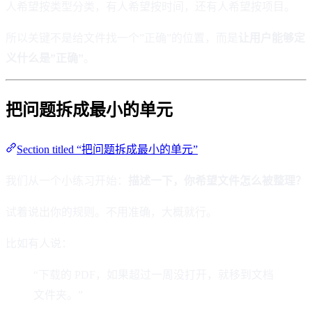
人希望按类型分类，有人希望按时间，还有人希望按项目。
所以关键不是给文件找一个”正确”的位置，而是
让用户能够定
义什么是”正确”
。
把问题拆成最小的单元
Section titled “把问题拆成最小的单元”
我们从一个小练习开始：
描述一下，你希望文件怎么被整理？
试着说出你的规则。不用准确，大概就行。
比如有人说：
“下载的 PDF，如果超过一周没打开，就移到文档
文件夹。”