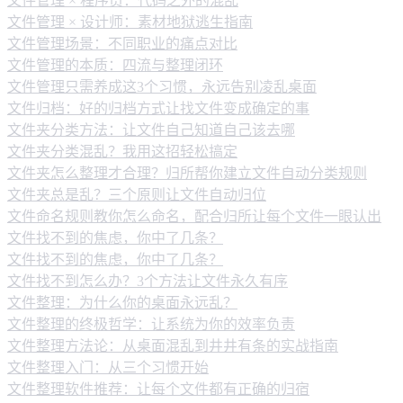
文件管理 × 程序员：代码之外的混乱
文件管理 × 设计师：素材地狱逃生指南
文件管理场景：不同职业的痛点对比
文件管理的本质：四流与整理闭环
文件管理只需养成这3个习惯，永远告别凌乱桌面
文件归档：好的归档方式让找文件变成确定的事
文件夹分类方法：让文件自己知道自己该去哪
文件夹分类混乱？我用这招轻松搞定
文件夹怎么整理才合理？归所帮你建立文件自动分类规则
文件夹总是乱？三个原则让文件自动归位
文件命名规则教你怎么命名，配合归所让每个文件一眼认出
文件找不到的焦虑，你中了几条？
文件找不到的焦虑，你中了几条？
文件找不到怎么办？3个方法让文件永久有序
文件整理：为什么你的桌面永远乱？
文件整理的终极哲学：让系统为你的效率负责
文件整理方法论：从桌面混乱到井井有条的实战指南
文件整理入门：从三个习惯开始
文件整理软件推荐：让每个文件都有正确的归宿