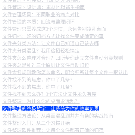
文件管理 × 程序员：代码之外的混乱
文件管理 × 设计师：素材地狱逃生指南
文件管理场景：不同职业的痛点对比
文件管理的本质：四流与整理闭环
文件管理只需养成这3个习惯，永远告别凌乱桌面
文件归档：好的归档方式让找文件变成确定的事
文件夹分类方法：让文件自己知道自己该去哪
文件夹分类混乱？我用这招轻松搞定
文件夹怎么整理才合理？归所帮你建立文件自动分类规则
文件夹总是乱？三个原则让文件自动归位
文件命名规则教你怎么命名，配合归所让每个文件一眼认出
文件找不到的焦虑，你中了几条？
文件找不到的焦虑，你中了几条？
文件找不到怎么办？3个方法让文件永久有序
文件整理：为什么你的桌面永远乱？
文件整理的终极哲学：让系统为你的效率负责
文件整理方法论：从桌面混乱到井井有条的实战指南
文件整理入门：从三个习惯开始
文件整理软件推荐：让每个文件都有正确的归宿