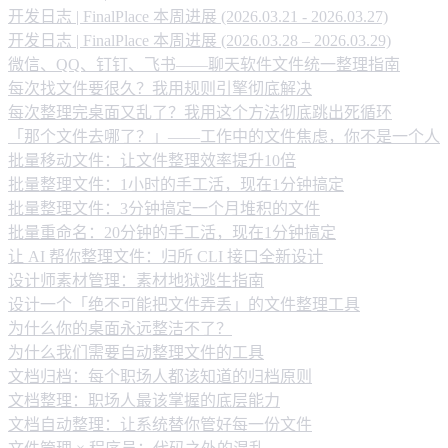
开发日志 | FinalPlace 本周进展 (2026.03.21 - 2026.03.27)
开发日志 | FinalPlace 本周进展 (2026.03.28 – 2026.03.29)
微信、QQ、钉钉、飞书——聊天软件文件统一整理指南
每次找文件要很久？我用规则引擎彻底解决
每次整理完桌面又乱了？我用这个方法彻底跳出死循环
「那个文件去哪了？」——工作中的文件焦虑，你不是一个人
批量移动文件：让文件整理效率提升10倍
批量整理文件：1小时的手工活，现在1分钟搞定
批量整理文件：3分钟搞定一个月堆积的文件
批量重命名：20分钟的手工活，现在1分钟搞定
让 AI 帮你整理文件：归所 CLI 接口全新设计
设计师素材管理：素材地狱逃生指南
设计一个「绝不可能把文件弄丢」的文件整理工具
为什么你的桌面永远整洁不了？
为什么我们需要自动整理文件的工具
文档归档：每个职场人都该知道的归档原则
文档整理：职场人最该掌握的底层能力
文档自动整理：让系统替你管好每一份文件