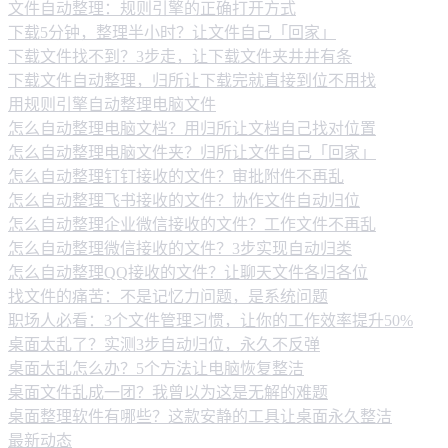
文件自动整理：规则引擎的正确打开方式
下载5分钟，整理半小时？让文件自己「回家」
下载文件找不到？3步走，让下载文件夹井井有条
下载文件自动整理，归所让下载完就直接到位不用找
用规则引擎自动整理电脑文件
怎么自动整理电脑文档？用归所让文档自己找对位置
怎么自动整理电脑文件夹？归所让文件自己「回家」
怎么自动整理钉钉接收的文件？审批附件不再乱
怎么自动整理飞书接收的文件？协作文件自动归位
怎么自动整理企业微信接收的文件？工作文件不再乱
怎么自动整理微信接收的文件？3步实现自动归类
怎么自动整理QQ接收的文件？让聊天文件各归各位
找文件的痛苦：不是记忆力问题，是系统问题
职场人必看：3个文件管理习惯，让你的工作效率提升50%
桌面太乱了？实测3步自动归位，永久不反弹
桌面太乱怎么办？5个方法让电脑恢复整洁
桌面文件乱成一团？我曾以为这是无解的难题
桌面整理软件有哪些？这款安静的工具让桌面永久整洁
最新动态