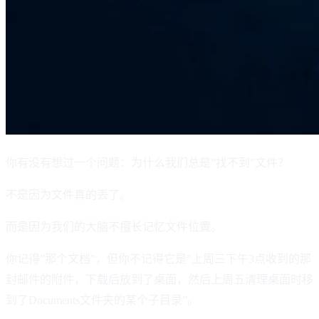
你有没有想过一个问题：为什么我们总是”找不到”文件？
不是因为文件真的丢了。
而是因为我们的大脑不擅长记忆文件位置。
你记得”那个文档”，但你不记得它是”上周三下午3点收到的那
封邮件的附件，下载后放到了桌面，然后上周五清理桌面时移
到了Documents文件夹的某个子目录”。