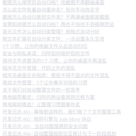
截图怎么按项目自动归档？找截图不再翻遍桌面
怎么给文件批量自动重命名？告别手动改名字
截图怎么自动归类到文件夹？不再满桌面都是截图
发票和收据怎么自动归档？再也不怕找不到报销凭证
音乐文件怎么自动归类整理？按格式自动分好
按文件扩展名自动分类文件：一次设置永久生效
3个习惯，让你的电脑文件从此自动归位
安全与隐私承诺：归所如何保护您的文件
保持文件夹整洁的5个习惯，让你的桌面不再凌乱
程序员文件管理：代码之外的混乱
程序员桌面生存指南：那些不得不面对的文件混乱
高效文件管理：5个让你事半功倍的习惯
关于我们对自动整理文件的一些思考
换电脑带着走：归所的跨设备规则迁移方案
换电脑如换血？让整理习惯跟着你走
开发日志 #01 | 事情是这样的，我们做了个文件整理工具
开发日志 #02 | 规则引擎与 Safe-Move 协议
开发日志 #03 · 当自动整理遇到安全问题
开发日志 #04 | 自动整理规则交互审计与下一阶段规划