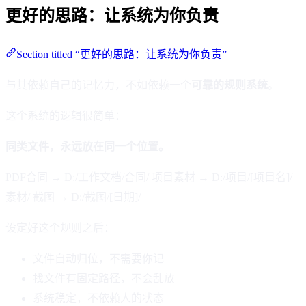
更好的思路：让系统为你负责
Section titled “更好的思路：让系统为你负责”
与其依赖自己的记忆力，不如依赖一个
可靠的规则系统
。
这个系统的逻辑很简单：
同类文件，永远放在同一个位置。
PDF合同 → D:/工作文档/合同/ 项目素材 → D:/项目/[项目名]/
素材/ 截图 → D:/截图/[日期]/
设定好这个规则之后：
文件自动归位，不需要你记
找文件有固定路径，不会乱放
系统稳定，不依赖人的状态