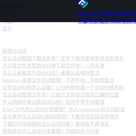
跳转到内容
归所
每个文件都有正确的
下载
功能
定价
Skills
新闻
下载
定价
新闻动态
新闻与动态
怎么自动整理下载文件夹？文件下载完直接到该去的地方
怎么按文件类型自动分类下载文件夹？一劳永逸
怎么让桌面文件自动归位？桌面从此保持整洁
Windows 桌面文件自动整理：不用手动，开机就整洁
文件自动归档怎么设置？让归所帮你建一个自动归档系统
怎么自动整理文件夹？让每个文件自己找到正确的位置
怎么把照片按日期自动归档？拍完不用手动整理
RAW 文件怎么自动分类整理？导入 Lightroom 前先归好位
设计素材怎么自动归档到项目？下载完就到该去的地方
下载的字体和图标怎么自动归类？素材库不再混乱
视频素材怎么自动分类整理？剪辑前先分好类