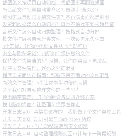
截图怎么按项目自动归档？找截图不再翻遍桌面
怎么给文件批量自动重命名？告别手动改名字
截图怎么自动归类到文件夹？不再满桌面都是截图
发票和收据怎么自动归档？再也不怕找不到报销凭证
音乐文件怎么自动归类整理？按格式自动分好
按文件扩展名自动分类文件：一次设置永久生效
3个习惯，让你的电脑文件从此自动归位
安全与隐私承诺：归所如何保护您的文件
保持文件夹整洁的5个习惯，让你的桌面不再凌乱
程序员文件管理：代码之外的混乱
程序员桌面生存指南：那些不得不面对的文件混乱
高效文件管理：5个让你事半功倍的习惯
关于我们对自动整理文件的一些思考
换电脑带着走：归所的跨设备规则迁移方案
换电脑如换血？让整理习惯跟着你走
开发日志 #01 | 事情是这样的，我们做了个文件整理工具
开发日志 #02 | 规则引擎与 Safe-Move 协议
开发日志 #03 · 当自动整理遇到安全问题
开发日志 #04 | 自动整理规则交互审计与下一阶段规划