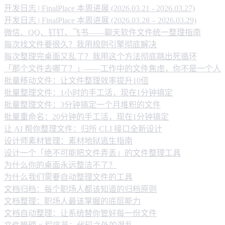
开发日志 | FinalPlace 本周进展 (2026.03.21 - 2026.03.27)
开发日志 | FinalPlace 本周进展 (2026.03.28 – 2026.03.29)
微信、QQ、钉钉、飞书——聊天软件文件统一整理指南
每次找文件要很久？我用规则引擎彻底解决
每次整理完桌面又乱了？我用这个方法彻底跳出死循环
「那个文件去哪了？」——工作中的文件焦虑，你不是一个人
批量移动文件：让文件整理效率提升10倍
批量整理文件：1小时的手工活，现在1分钟搞定
批量整理文件：3分钟搞定一个月堆积的文件
批量重命名：20分钟的手工活，现在1分钟搞定
让 AI 帮你整理文件：归所 CLI 接口全新设计
设计师素材管理：素材地狱逃生指南
设计一个「绝不可能把文件弄丢」的文件整理工具
为什么你的桌面永远整洁不了？
为什么我们需要自动整理文件的工具
文档归档：每个职场人都该知道的归档原则
文档整理：职场人最该掌握的底层能力
文档自动整理：让系统替你管好每一份文件