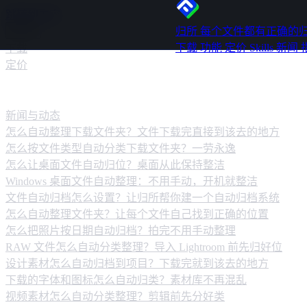
跳转到内容
归所
每个文件都有正确的
下载
功能
定价
Skills
新闻
下载
定价
新闻动态
新闻与动态
怎么自动整理下载文件夹？文件下载完直接到该去的地方
怎么按文件类型自动分类下载文件夹？一劳永逸
怎么让桌面文件自动归位？桌面从此保持整洁
Windows 桌面文件自动整理：不用手动，开机就整洁
文件自动归档怎么设置？让归所帮你建一个自动归档系统
怎么自动整理文件夹？让每个文件自己找到正确的位置
怎么把照片按日期自动归档？拍完不用手动整理
RAW 文件怎么自动分类整理？导入 Lightroom 前先归好位
设计素材怎么自动归档到项目？下载完就到该去的地方
下载的字体和图标怎么自动归类？素材库不再混乱
视频素材怎么自动分类整理？剪辑前先分好类