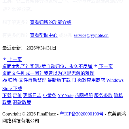
工具
，让工具帮你分担这份工作。 ---
你有什么整理桌面的心
得？欢迎分享。
想了解更多？
查看归所的功能介绍
有更多问题？
查看帮助中心
或联系
service@yynote.cn
最近更新：
2026年3月31日
上一页
桌面太乱了？实测3步自动归位，永久不反弹
下一页
桌面文件乱成一团？我曾以为这是无解的难题
📥 归所-文件自动整理
最新版下载
🪟 微软应用商店
Windows
Store 下载
下载
定价
更新日志
小黄条
YYNote
芯图相册
服务条款
隐私
政策
退款政策
Copyright © 2026 FinalPlace -
粤ICP备2020090190号
- 东莞凯鸿
网络科技有限公司