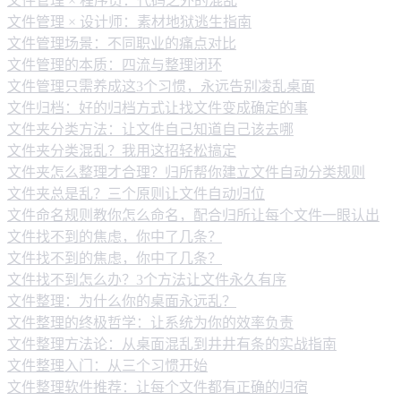
文件管理 × 程序员：代码之外的混乱
文件管理 × 设计师：素材地狱逃生指南
文件管理场景：不同职业的痛点对比
文件管理的本质：四流与整理闭环
文件管理只需养成这3个习惯，永远告别凌乱桌面
文件归档：好的归档方式让找文件变成确定的事
文件夹分类方法：让文件自己知道自己该去哪
文件夹分类混乱？我用这招轻松搞定
文件夹怎么整理才合理？归所帮你建立文件自动分类规则
文件夹总是乱？三个原则让文件自动归位
文件命名规则教你怎么命名，配合归所让每个文件一眼认出
文件找不到的焦虑，你中了几条？
文件找不到的焦虑，你中了几条？
文件找不到怎么办？3个方法让文件永久有序
文件整理：为什么你的桌面永远乱？
文件整理的终极哲学：让系统为你的效率负责
文件整理方法论：从桌面混乱到井井有条的实战指南
文件整理入门：从三个习惯开始
文件整理软件推荐：让每个文件都有正确的归宿