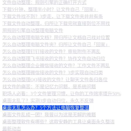
文件自动整理：规则引擎的正确打开方式
下载5分钟，整理半小时？让文件自己「回家」
下载文件找不到？3步走，让下载文件夹井井有条
下载文件自动整理，归所让下载完就直接到位不用找
用规则引擎自动整理电脑文件
怎么自动整理电脑文档？用归所让文档自己找对位置
怎么自动整理电脑文件夹？归所让文件自己「回家」
怎么自动整理钉钉接收的文件？审批附件不再乱
怎么自动整理飞书接收的文件？协作文件自动归位
怎么自动整理企业微信接收的文件？工作文件不再乱
怎么自动整理微信接收的文件？3步实现自动归类
怎么自动整理QQ接收的文件？让聊天文件各归各位
找文件的痛苦：不是记忆力问题，是系统问题
职场人必看：3个文件管理习惯，让你的工作效率提升50%
桌面太乱了？实测3步自动归位，永久不反弹
桌面太乱怎么办？5个方法让电脑恢复整洁
桌面文件乱成一团？我曾以为这是无解的难题
桌面整理软件有哪些？这款安静的工具让桌面永久整洁
最新动态