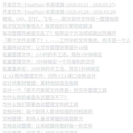
开发日志 | FinalPlace 本周进展 (2026.03.21 - 2026.03.27)
开发日志 | FinalPlace 本周进展 (2026.03.28 – 2026.03.29)
微信、QQ、钉钉、飞书——聊天软件文件统一整理指南
每次找文件要很久？我用规则引擎彻底解决
每次整理完桌面又乱了？我用这个方法彻底跳出死循环
「那个文件去哪了？」——工作中的文件焦虑，你不是一个人
批量移动文件：让文件整理效率提升10倍
批量整理文件：1小时的手工活，现在1分钟搞定
批量整理文件：3分钟搞定一个月堆积的文件
批量重命名：20分钟的手工活，现在1分钟搞定
让 AI 帮你整理文件：归所 CLI 接口全新设计
设计师素材管理：素材地狱逃生指南
设计一个「绝不可能把文件弄丢」的文件整理工具
为什么你的桌面永远整洁不了？
为什么我们需要自动整理文件的工具
文档归档：每个职场人都该知道的归档原则
文档整理：职场人最该掌握的底层能力
文档自动整理：让系统替你管好每一份文件