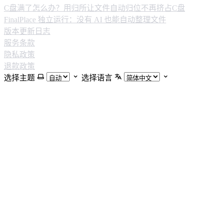
C盘满了怎么办？用归所让文件自动归位不再挤占C盘
FinalPlace 独立运行：没有 AI 也能自动整理文件
版本更新日志
服务条款
隐私政策
退款政策
选择主题
选择语言