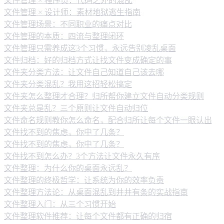
文件管理 × 程序员：代码之外的混乱
文件管理 × 设计师：素材地狱逃生指南
文件管理场景：不同职业的痛点对比
文件管理的本质：四流与整理闭环
文件管理只需养成这3个习惯，永远告别凌乱桌面
文件归档：好的归档方式让找文件变成确定的事
文件夹分类方法：让文件自己知道自己该去哪
文件夹分类混乱？我用这招轻松搞定
文件夹怎么整理才合理？归所帮你建立文件自动分类规则
文件夹总是乱？三个原则让文件自动归位
文件命名规则教你怎么命名，配合归所让每个文件一眼认出
文件找不到的焦虑，你中了几条？
文件找不到的焦虑，你中了几条？
文件找不到怎么办？3个方法让文件永久有序
文件整理：为什么你的桌面永远乱？
文件整理的终极哲学：让系统为你的效率负责
文件整理方法论：从桌面混乱到井井有条的实战指南
文件整理入门：从三个习惯开始
文件整理软件推荐：让每个文件都有正确的归宿