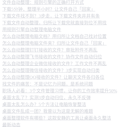
文件自动整理：规则引擎的正确打开方式
下载5分钟，整理半小时？让文件自己「回家」
下载文件找不到？3步走，让下载文件夹井井有条
下载文件自动整理，归所让下载完就直接到位不用找
用规则引擎自动整理电脑文件
怎么自动整理电脑文档？用归所让文档自己找对位置
怎么自动整理电脑文件夹？归所让文件自己「回家」
怎么自动整理钉钉接收的文件？审批附件不再乱
怎么自动整理飞书接收的文件？协作文件自动归位
怎么自动整理企业微信接收的文件？工作文件不再乱
怎么自动整理微信接收的文件？3步实现自动归类
怎么自动整理QQ接收的文件？让聊天文件各归各位
找文件的痛苦：不是记忆力问题，是系统问题
职场人必看：3个文件管理习惯，让你的工作效率提升50%
桌面太乱了？实测3步自动归位，永久不反弹
桌面太乱怎么办？5个方法让电脑恢复整洁
桌面文件乱成一团？我曾以为这是无解的难题
桌面整理软件有哪些？这款安静的工具让桌面永久整洁
最新动态