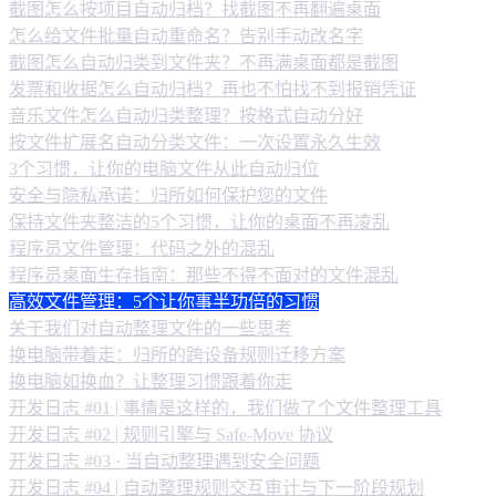
截图怎么按项目自动归档？找截图不再翻遍桌面
怎么给文件批量自动重命名？告别手动改名字
截图怎么自动归类到文件夹？不再满桌面都是截图
发票和收据怎么自动归档？再也不怕找不到报销凭证
音乐文件怎么自动归类整理？按格式自动分好
按文件扩展名自动分类文件：一次设置永久生效
3个习惯，让你的电脑文件从此自动归位
安全与隐私承诺：归所如何保护您的文件
保持文件夹整洁的5个习惯，让你的桌面不再凌乱
程序员文件管理：代码之外的混乱
程序员桌面生存指南：那些不得不面对的文件混乱
高效文件管理：5个让你事半功倍的习惯
关于我们对自动整理文件的一些思考
换电脑带着走：归所的跨设备规则迁移方案
换电脑如换血？让整理习惯跟着你走
开发日志 #01 | 事情是这样的，我们做了个文件整理工具
开发日志 #02 | 规则引擎与 Safe-Move 协议
开发日志 #03 · 当自动整理遇到安全问题
开发日志 #04 | 自动整理规则交互审计与下一阶段规划