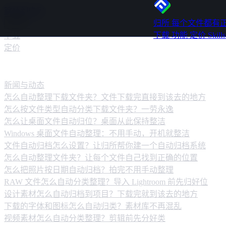
跳转到内容
归所
每个文件都有
下载
功能
定价
Skill
下载
定价
新闻动态
新闻与动态
怎么自动整理下载文件夹？文件下载完直接到该去的地方
怎么按文件类型自动分类下载文件夹？一劳永逸
怎么让桌面文件自动归位？桌面从此保持整洁
Windows 桌面文件自动整理：不用手动，开机就整洁
文件自动归档怎么设置？让归所帮你建一个自动归档系统
怎么自动整理文件夹？让每个文件自己找到正确的位置
怎么把照片按日期自动归档？拍完不用手动整理
RAW 文件怎么自动分类整理？导入 Lightroom 前先归好位
设计素材怎么自动归档到项目？下载完就到该去的地方
下载的字体和图标怎么自动归类？素材库不再混乱
视频素材怎么自动分类整理？剪辑前先分好类